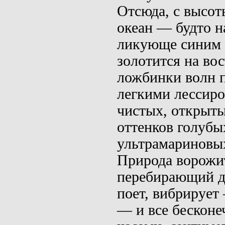
Отсюда, с высот
океан — будто н
ликующе синим 
золотится на во
ложбинки волн 
легкими лессиро
чистых, откры­т
оттенков
голубы
ультрамариновы
Природа ворожит
переби­рающий д
поет, вибрирует
— и все бесконе