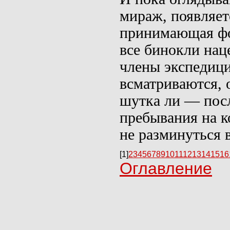
мираж, появляет
принимающая фор
все бинокли нац
члены экспедиц
всматриваются, 
шутка ли — посл
пребывания на к
не разминуться в
[1]
2
3
4
5
6
7
8
9
10
11
12
13
14
15
16
Оглавление