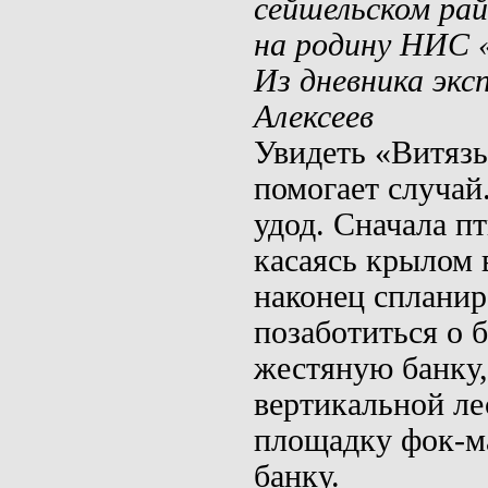
сейшельском
рай
на родину НИС 
Из дневника экс
Алексеев
Увидеть «Витязь
помогает слу­чай
удод. Сначала пт
касаясь крылом 
наконец спланир
позабо­титься о
жестяную банку,
вертикальной лес
площадку фок-м
банку.