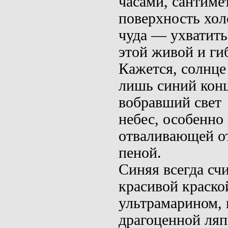
часами,
сантиме
поверхность хол
чуда — ухва­тить
этой живой и ги
Кажется, солнце
лишь си­ний кон
вобравший свет
небес, особенно
отваливающей о
пеной.
Синяя
всегда сч
красивой краско
ультрамарином, 
драгоценной ляп