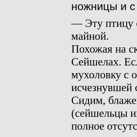
ножницы и с
— Эту птицу 
майной.
Похожая на с
Сейшелах
. Е
мухо­ловку с 
исчезнув­шей 
Сидим, блаже
(сейшельцы и
пол­ное отсут