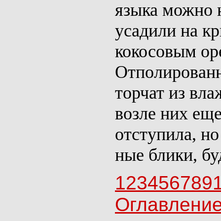
языка можно 
усадили на к
кокосовым ор
Отполированн
торчат из вла
возле них еще
отступила, но
ные блики, б
1
2
3
4
5
6
7
8
9
Оглавлени