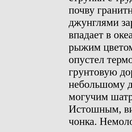
почву гра­ни
джунглями за
впадает в ок
рыжим цветом
опустел термо
грунтовую до
небольшому д
могучим шатр
Истошным, ви
чонка. Немоло