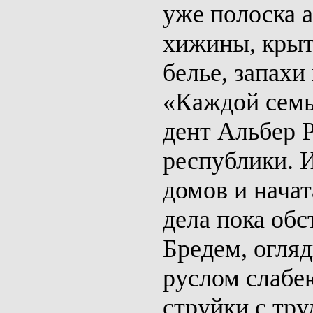
уже полоска 
хижины, крыт
белье, запахи
«Каждой семь
дент Альбер Р
рес­публики. 
домов и нача
дела пока обс
Бредем, огля
руслом слабе
струй­ки с тр