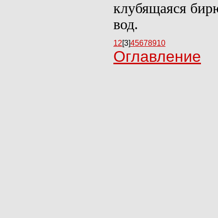
клубящаяся бирю
вод.
1
2
[3]
4
5
6
7
8
9
10
Оглавление