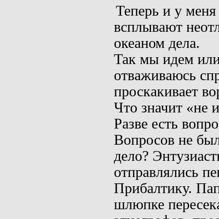
Теперь и у меня
всплывают неот­
океаном дела.
Так мы идем или
отваживаюсь спро
проскакивает во
Что значит «не 
Разве есть вопр
Вопросов не был
дело? Энту­зиас
отправлялись пе
Прибалтику.
Пап
шлюпке пересек