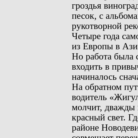
гроздья виноград
песок, с альбом
рукотворной рек
Четыре года сам
из Европы в Аз
Но работа была 
входить в привы
начиналось снач
На обратном пут
водитель «Жигу
молчит, дважды 
красный свет. Гд
районе Новодев
совмещает пере