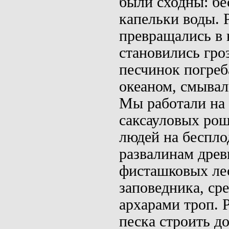
были сход­ны: б
капельки воды. 
превращались
в
становились гро
песчинок погреба
океаном, смывал
Мы работали на 
саксауло­вых ро
людей на беспло
развалинам дре
фисташковых ле
запо­ведника, с
архарами троп. 
песка строить д