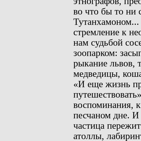
этногра­фов, пр
во что бы то ни
Тутанхамоном...
стремление к
не
нам судьбой сос
зоопарком: засы
рыкание львов, 
медведицы, коша
«И еще жизнь пр
путешест­вовать
воспоминания, ка
песчаном дне. И
частица пережит
атол­лы, лабири